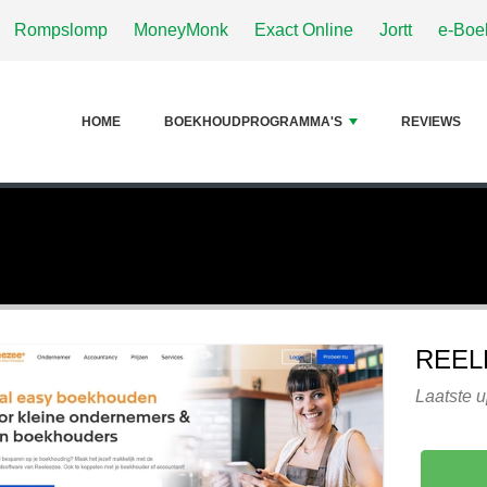
Rompslomp
MoneyMonk
Exact Online
Jortt
e-Boe
HOME
BOEKHOUDPROGRAMMA'S
REVIEWS
REEL
Laatste u