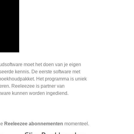
udsoftware moet het doen van je eigen
eerde kennis. De eerste software met
 boekhoudpakket. Het programma is uniek
reren. Reeleezee is partner van
oftware kunnen worden ingediend.
ie
Reeleezee abonnementen
momenteel.