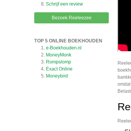
Schrijf een review
Bezoek Reeleezee
TOP 5 ONLINE BOEKHOUDEN
e-Boekhouden.nl
MoneyMonk
Rompslomp
Reelee
Exact Online
boekho
Moneybird
bankko
omdat 
Belast
Re
Reelee