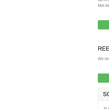
Met de
REE
We heb
S
Je