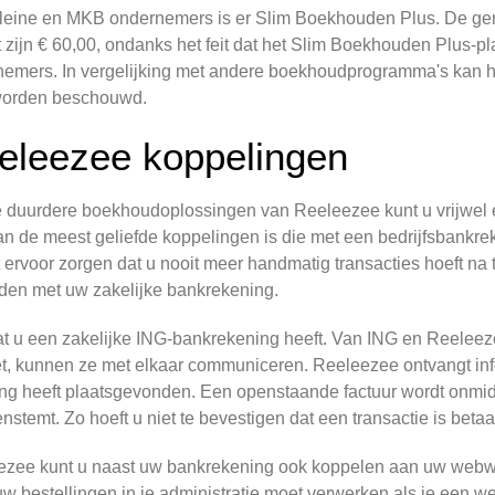
leine en MKB ondernemers is er Slim Boekhouden Plus. De gem
 zijn € 60,00, ondanks het feit dat het Slim Boekhouden Plus-pl
emers. In vergelijking met andere boekhoudprogramma's kan he
worden beschouwd.
eleezee koppelingen
 duurdere boekhoudoplossingen van Reeleezee kunt u vrijwel e
n de meest geliefde koppelingen is die met een bedrijfsbankrek
 ervoor zorgen dat u nooit meer handmatig transacties hoeft n
den met uw zakelijke bankrekening.
at u een zakelijke ING-bankrekening heeft. Van ING en Reeleez
et, kunnen ze met elkaar communiceren. Reeleezee ontvangt info
ng heeft plaatsgevonden. Een openstaande factuur wordt onmidde
nstemt. Zo hoeft u niet te bevestigen dat een transactie is betaa
zee kunt u naast uw bankrekening ook koppelen aan uw webwinke
w bestellingen in je administratie moet verwerken als je een we