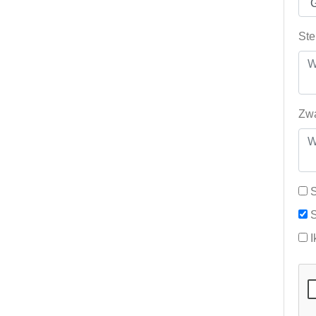
Ste
Zwa
S
S
I