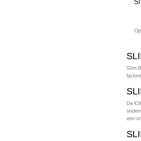
SL
Slim B
factur
SL
De €30
ondern
een on
SL