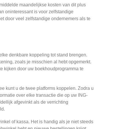
iddelde maandelijkse kosten van dit plus
an oninteressant is voor zelfstandige
t door veel zelfstandige ondernemers als te
lke denkbare koppeling tot stand brengen.
ening, zoals je misschien al hebt opgemerkt.
a te kijken door uw boekhoudprogramma te
ee kunt u de twee platforms koppelen. Zodra u
rmatie over elke transactie die op uw ING-
llijk afgevinkt als de verrichting
ld.
l of kassa. Het is handig als je niet steeds
bwinkel hebt en nieuwe bestellingen krijgt.