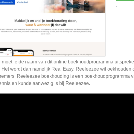
 moet je de naam van dit online boekhoudprogramma uitspreken?
 Het wordt dan namelijk Real Easy. Reeleezee wil oekhouden
nemers. Reeleezee boekhouding is een boekhoudprogramma 
ennis en kunde aanwezig is bij Reeleezee.