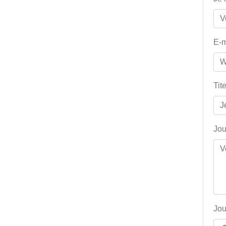
E-m
Tit
Jou
Jou