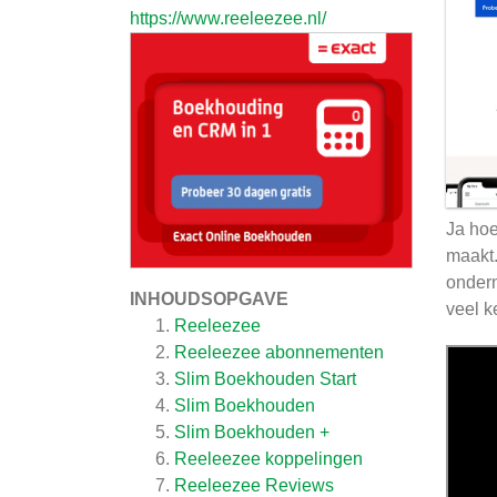
https://www.reeleezee.nl/
Ja hoe
maakt.
onder
INHOUDSOPGAVE
veel k
Reeleezee
Reeleezee abonnementen
Slim Boekhouden Start
Slim Boekhouden
Slim Boekhouden +
Reeleezee koppelingen
Reeleezee
Reviews