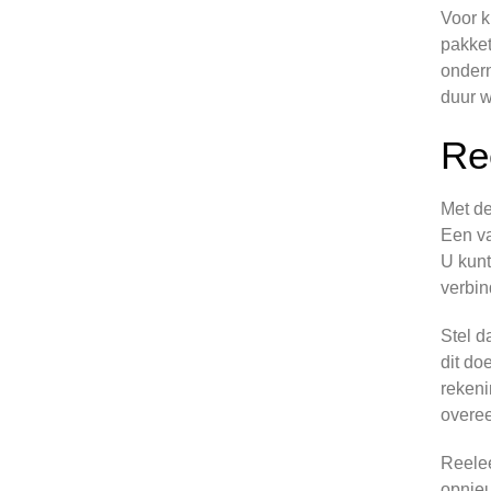
Voor k
pakket
ondern
duur 
Re
Met de
Een va
U kunt
verbin
Stel d
dit do
rekeni
overee
Reelee
opnieu