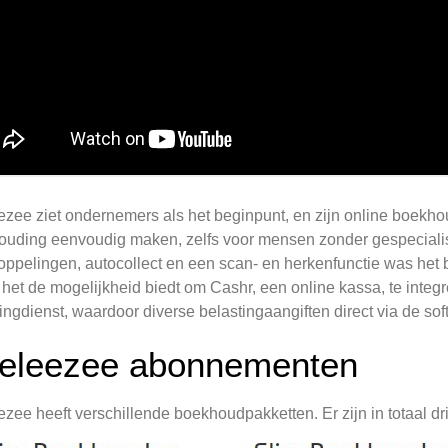
zee ziet ondernemers als het beginpunt, en zijn online boekho
uding eenvoudig maken, zelfs voor mensen zonder gespecialis
ppelingen, autocollect en een scan- en herkenfunctie was het
het de mogelijkheid biedt om Cashr, een online kassa, te integ
ingdienst, waardoor diverse belastingaangiften direct via de s
eleezee abonnementen
zee heeft verschillende boekhoudpakketten. Er zijn in totaal dr