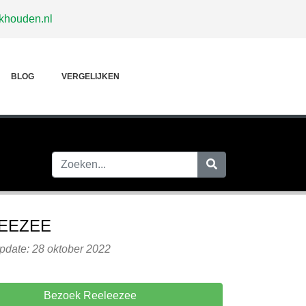
khouden.nl
BLOG
VERGELIJKEN
EEZEE
pdate: 28 oktober 2022
Bezoek Reeleezee