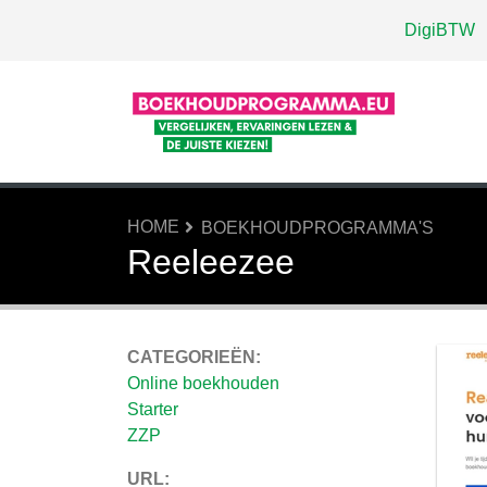
DigiBTW
HOME
BOEKHOUDPROGRAMMA'S
Reeleezee
CATEGORIEËN:
Online boekhouden
Starter
ZZP
URL: