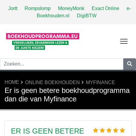
Jortt
Rompslomp
MoneyMonk
Exact Online
e-
Boekhouden.nl
DigiBTW
Tog
HOME
ONLINE BOEKHOUDEN
MYFINANCE
Er is geen betere boekhoudprogramma
dan die van Myfinance
ER IS GEEN BETERE