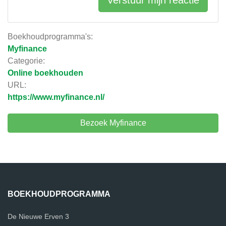
Verstuur mijn reactie
Boekhoudprogramma's:
Myfinance
Categorie:
Online boekhouden
URL:
https://www.myfinance.nl/
Bezoek Myfinance
BOEKHOUDPROGRAMMA
De Nieuwe Erven 3