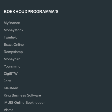
BOEKHOUDPROGRAMMA'S
Myfinance
MoneyMonk
Twinfield
Exact Online
Rompslomp
Moneybird
Yoursminc
DigiBTW
Jortt
Kleisteen
King Business Software
iMUIS Online Boekhouden
Visma