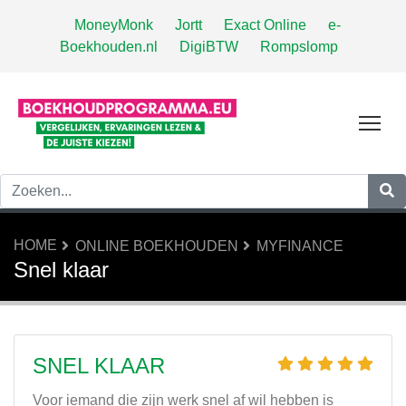
MoneyMonk
Jortt
Exact Online
e-
Boekhouden.nl
DigiBTW
Rompslomp
Tog
HOME
ONLINE BOEKHOUDEN
MYFINANCE
Snel klaar
SNEL KLAAR
Voor iemand die zijn werk snel af wil hebben is