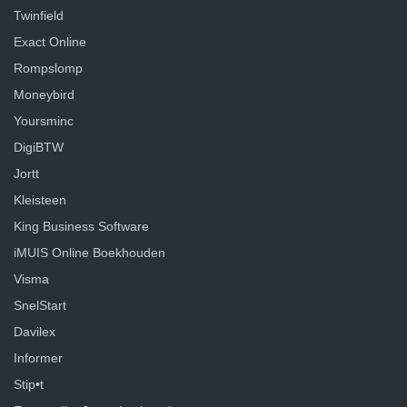
Twinfield
Exact Online
Rompslomp
Moneybird
Yoursminc
DigiBTW
Jortt
Kleisteen
King Business Software
iMUIS Online Boekhouden
Visma
SnelStart
Davilex
Informer
Stip•t