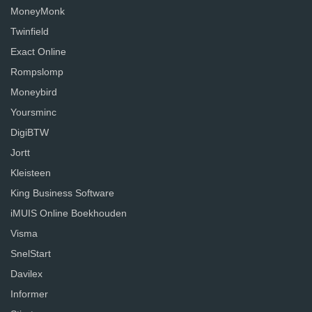
MoneyMonk
Twinfield
Exact Online
Rompslomp
Moneybird
Yoursminc
DigiBTW
Jortt
Kleisteen
King Business Software
iMUIS Online Boekhouden
Visma
SnelStart
Davilex
Informer