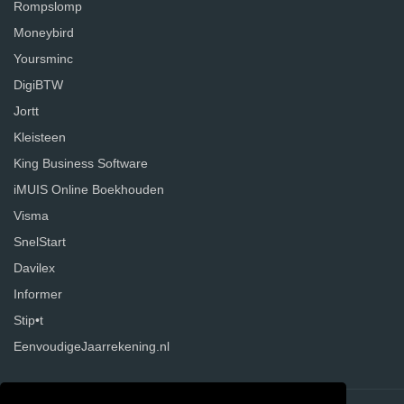
Rompslomp
Moneybird
Yoursminc
DigiBTW
Jortt
Kleisteen
King Business Software
iMUIS Online Boekhouden
Visma
SnelStart
Davilex
Informer
Stip•t
EenvoudigeJaarrekening.nl