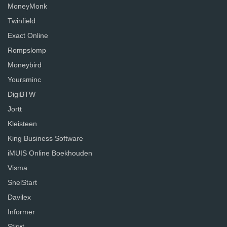
MoneyMonk
Twinfield
Exact Online
Rompslomp
Moneybird
Yoursminc
DigiBTW
Jortt
Kleisteen
King Business Software
iMUIS Online Boekhouden
Visma
SnelStart
Davilex
Informer
Stip•t