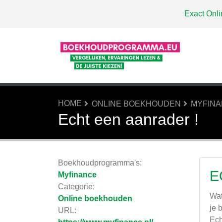
Exact Onli
HOME
ONLINE BOEKHOUDEN
MYFIN
Echt een aanrader !
Boekhoudprogramma's:
E
Myfinance
Categorie:
Wat
Online boekhouden
je 
URL:
Ech