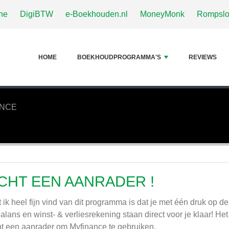
ne
DigiBTW
e-Boekhouden.nl
MoneyMonk
Rompsl
HOME
BOEKHOUDPROGRAMMA'S
REVIEWS
ANCE
CHT EEN AANRADER !
 ik heel fijn vind van dit programma is dat je met één druk op de
balans en winst- & verliesrekening staan direct voor je klaar! H
t een aanrader om Myfinance te gebruiken.