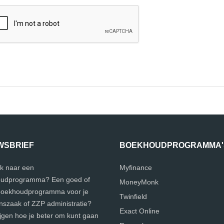
WSBRIEF
BOEKHOUDPROGRAMMA'
k naar een
Myfinance
udprogramma? Een goed of
MoneyMonk
 boekhoudprogramma voor je
Twinfield
szaak of ZZP administratie?
Exact Online
ijgen hoe je beter om kunt gaan