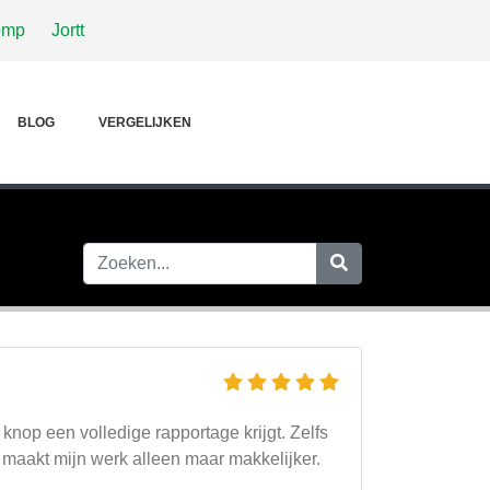
omp
Jortt
BLOG
VERGELIJKEN
 knop een volledige rapportage krijgt. Zelfs
et maakt mijn werk alleen maar makkelijker.