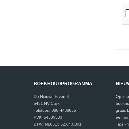
BOEKHOUDPROGRAMMA
NIEU
De Nieuwe Erven 3
Op zoe
5431 NV Cuijk
boekho
Telefoon: 088-4488865
gratis
KVK: 54589533
eenman
BTW: NL8513.62.643.B01
Tips kr