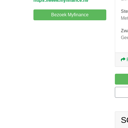
https://www.myfinance.nl/
Ste
Bezoek Myfinance
Met
Zw
Ge
S