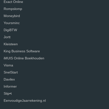
Exact Online
Rompslomp
Moneybird
Yoursminc
DigiBTW
Jortt
Kleisteen
King Business Software
iMUIS Online Boekhouden
Visma
SnelStart
Davilex
Informer
Stip•t
EenvoudigeJaarrekening.nl