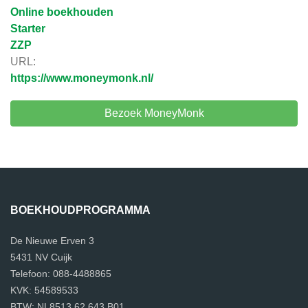
Online boekhouden
Starter
ZZP
URL:
https://www.moneymonk.nl/
Bezoek MoneyMonk
BOEKHOUDPROGRAMMA
De Nieuwe Erven 3
5431 NV Cuijk
Telefoon: 088-4488865
KVK: 54589533
BTW: NL8513.62.643.B01