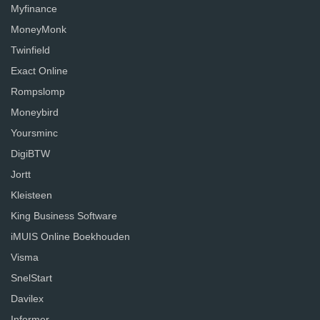
Myfinance
MoneyMonk
Twinfield
Exact Online
Rompslomp
Moneybird
Yoursminc
DigiBTW
Jortt
Kleisteen
King Business Software
iMUIS Online Boekhouden
Visma
SnelStart
Davilex
Informer