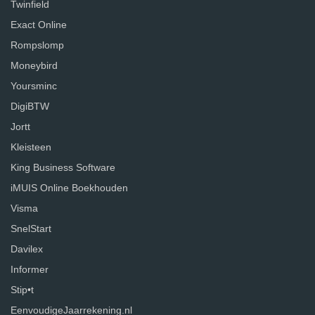
Twinfield
Exact Online
Rompslomp
Moneybird
Yoursminc
DigiBTW
Jortt
Kleisteen
King Business Software
iMUIS Online Boekhouden
Visma
SnelStart
Davilex
Informer
Stip•t
EenvoudigeJaarrekening.nl