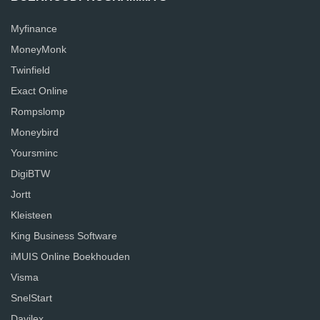
Myfinance
MoneyMonk
Twinfield
Exact Online
Rompslomp
Moneybird
Yoursminc
DigiBTW
Jortt
Kleisteen
King Business Software
iMUIS Online Boekhouden
Visma
SnelStart
Davilex