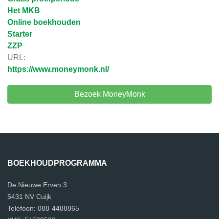
Het MKB
Online boekhouden
Starter
ZZP
URL:
https://www.moneymonk.nl/
Bezoek MoneyMonk
BOEKHOUDPROGRAMMA
De Nieuwe Erven 3
5431 NV Cuijk
Telefoon: 088-4488865