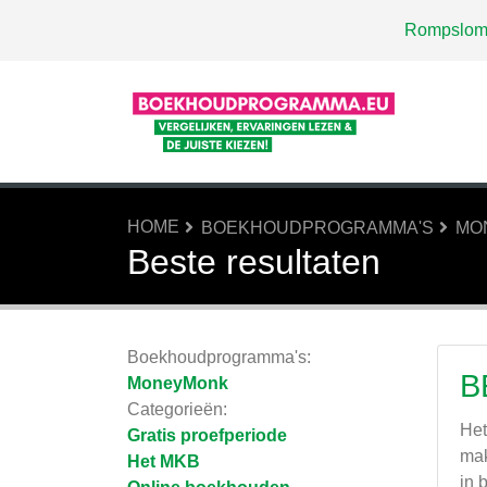
Rompslom
HOME
BOEKHOUDPROGRAMMA'S
MO
Beste resultaten
Boekhoudprogramma's:
B
MoneyMonk
Categorieën:
Het
Gratis proefperiode
mak
Het MKB
in 