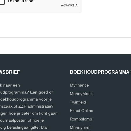
WSBRIEF
BOEKHOUDPROGRAMMA'
k naar een
Myfinance
udprogramma? Een goed of
MoneyMonk
 boekhoudprogramma voor je
Twinfield
szaak of ZZP administratie?
Exact Online
ijgen hoe je beter om kunt gaan
Rompslomp
journaalposten of hoe je
ig belastingaangifte, btw
Moneybird