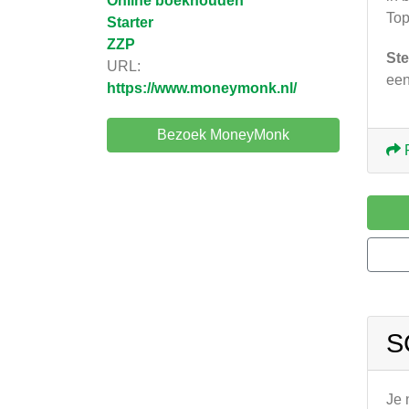
Online boekhouden
Top
Starter
ZZP
Ste
URL:
een
https://www.moneymonk.nl/
Bezoek MoneyMonk
S
Je