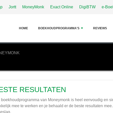
p
Jortt
MoneyMonk
Exact Online
DigiBTW
e-Boe
HOME
BOEKHOUDPROGRAMMA'S
REVIEWS
NEYMONK
ESTE RESULTATEN
 boekhoudprogramma van Moneymonk is heel eenvoudig en si
kelijk mee te werken en je behaald er de beste resultaten mee.
beslag.