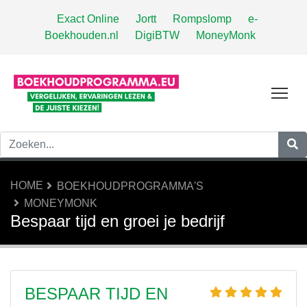
Exact Online
Jortt
Rompslomp
e-
Boekhouden.nl
DigiBTW
MoneyMonk
Tog
HOME
BOEKHOUDPROGRAMMA'S
MONEYMONK
Bespaar tijd en groei je bedrijf
BESPAAR TIJD EN