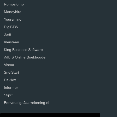
Rompslomp
Moneybird
Yoursminc
DigiBTW
Jortt
Kleisteen
King Business Software
iMUIS Online Boekhouden
Visma
SnelStart
Davilex
Informer
Stip•t
EenvoudigeJaarrekening.nl