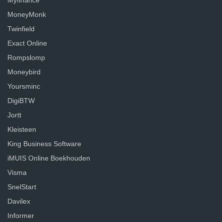
Myfinance
MoneyMonk
Twinfield
Exact Online
Rompslomp
Moneybird
Yoursminc
DigiBTW
Jortt
Kleisteen
King Business Software
iMUIS Online Boekhouden
Visma
SnelStart
Davilex
Informer