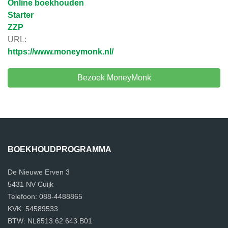
Online boekhouden
Starter
ZZP
URL:
https://www.moneymonk.nl/
Bezoek MoneyMonk
BOEKHOUDPROGRAMMA
De Nieuwe Erven 3
5431 NV Cuijk
Telefoon: 088-4488865
KVK: 54589533
BTW: NL8513.62.643.B01