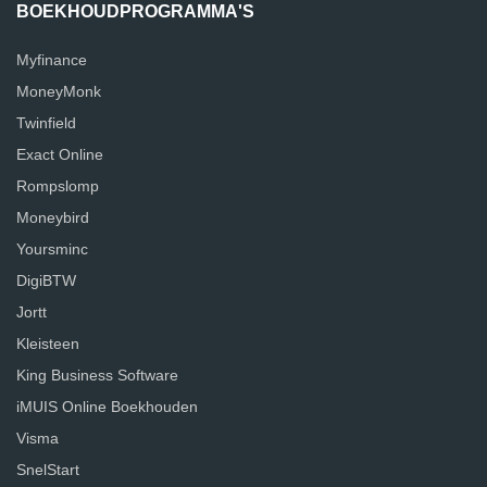
BOEKHOUDPROGRAMMA'S
Myfinance
MoneyMonk
Twinfield
Exact Online
Rompslomp
Moneybird
Yoursminc
DigiBTW
Jortt
Kleisteen
King Business Software
iMUIS Online Boekhouden
Visma
SnelStart