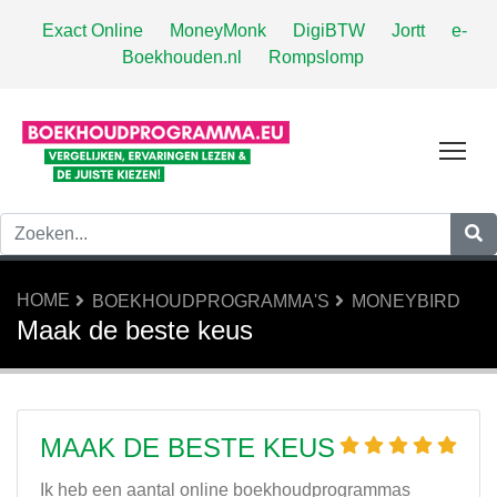
Exact Online
MoneyMonk
DigiBTW
Jortt
e-
Boekhouden.nl
Rompslomp
Tog
HOME
BOEKHOUDPROGRAMMA'S
MONEYBIRD
Maak de beste keus
MAAK DE BESTE KEUS
Ik heb een aantal online boekhoudprogrammas