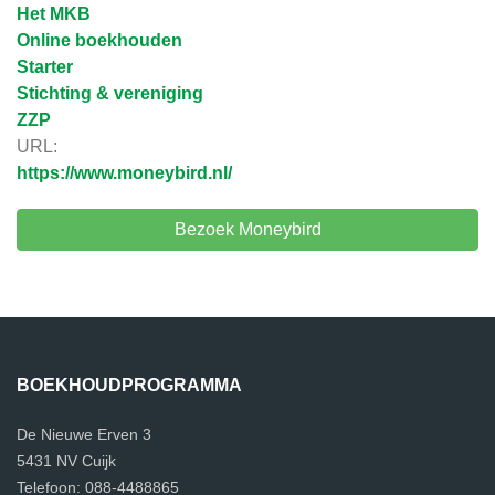
Het MKB
Online boekhouden
Starter
Stichting & vereniging
ZZP
URL:
https://www.moneybird.nl/
Bezoek Moneybird
BOEKHOUDPROGRAMMA
De Nieuwe Erven 3
5431 NV Cuijk
Telefoon: 088-4488865