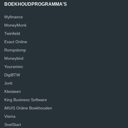
BOEKHOUDPROGRAMMA'S
Myfinance
MoneyMonk
Twinfield
Exact Online
Rompslomp
Moneybird
Yoursminc
DigiBTW
Jortt
Kleisteen
King Business Software
iMUIS Online Boekhouden
Visma
SnelStart