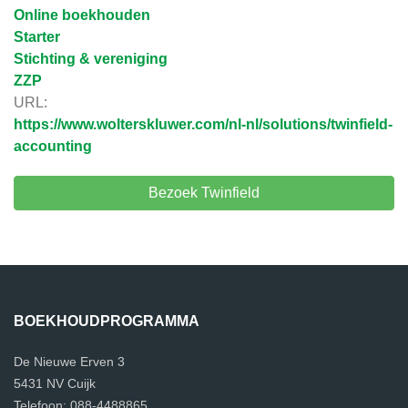
Online boekhouden
Starter
Stichting & vereniging
ZZP
URL:
https://www.wolterskluwer.com/nl-nl/solutions/twinfield-
accounting
Bezoek Twinfield
BOEKHOUDPROGRAMMA
De Nieuwe Erven 3
5431 NV Cuijk
Telefoon: 088-4488865