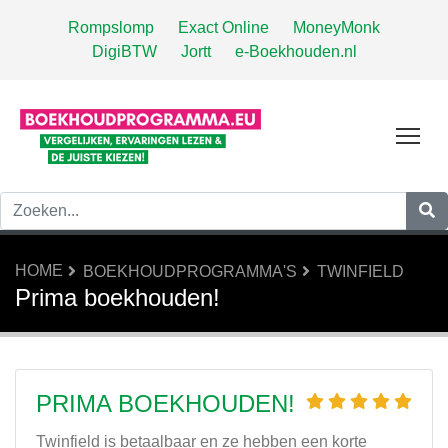
Rompslomp
Exact Online
MoneyMonk
DigiBTW
Jortt
e-Boekhouden.nl
Tog
HOME
BOEKHOUDPROGRAMMA'S
TWINFIELD
Prima boekhouden!
PRIMA BOEKHOUDEN!
Twinfield is betaalbaar en ze hebben een korte