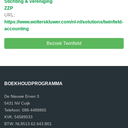
Stichting & vereniging
ZZP
URL:
https://www.wolterskluwer.com/nl-nl/solutions/twinfield-
accounting
Bezoek Twinfield
BOEKHOUDPROGRAMMA
De Nieuwe Erven 3
5431 NV Cuijk
Telefoon: 088-4488865
KVK: 54589533
BTW: NL8513.62.643.B01