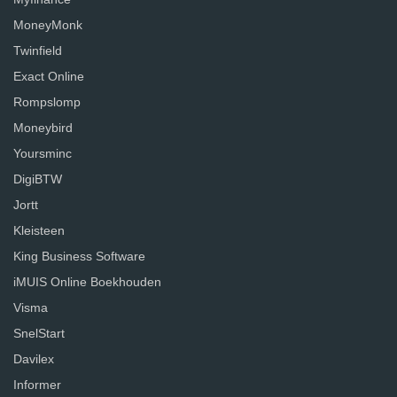
MoneyMonk
Twinfield
Exact Online
Rompslomp
Moneybird
Yoursminc
DigiBTW
Jortt
Kleisteen
King Business Software
iMUIS Online Boekhouden
Visma
SnelStart
Davilex
Informer