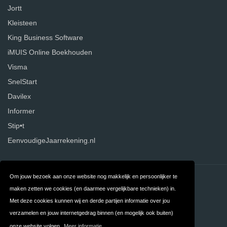
Jortt
Kleisteen
King Business Software
iMUIS Online Boekhouden
Visma
SnelStart
Davilex
Informer
Stip•t
EenvoudigeJaarrekening.nl
Om jouw bezoek aan onze website nog makkelijk en persoonlijker te
Contact
Over ons
maken zetten we cookies (en daarmee vergelijkbare technieken) in.
Privacy
Algemene
Met deze cookies kunnen wij en derde partijen informatie over jou
verzamelen en jouw internetgedrag binnen (en mogelijk ook buiten)
Voorwaarden
onze website volgen.
Meer informatie