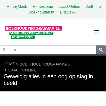
MoneyMonk
Rompslomp
Exact Online
Jortt
e-
Boekhouden.nl
DigiBTW
Tog
HOME
BOEKHOUDPROGRAMMA'S
EXACT ONLINE
Geweldig alles in één oog op slag in
beeld