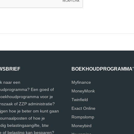
WSBRIEF
BOEKHOUDPROGRAMMA'
k naar een
Myfinance
udprogramma? Een goed of
MoneyMonk
 boekhoudprogramma voor je
Twinfield
szaak of ZZP administratie?
Exact Online
ijgen hoe je beter om kunt gaan
Rompslomp
journaalposten of hoe je
ig belastingaangifte, btw
Moneybird
e of belasting kan besparen?