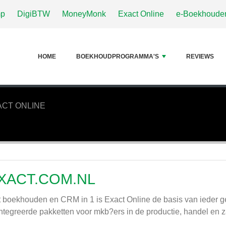
p
DigiBTW
MoneyMonk
Exact Online
e-Boekhouden
HOME
BOEKHOUDPROGRAMMA'S
REVIEWS
ACT ONLINE
XACT.COM.NL
 boekhouden en CRM in 1 is Exact Online de basis van ieder g
ntegreerde pakketten voor mkb?ers in de productie, handel en za