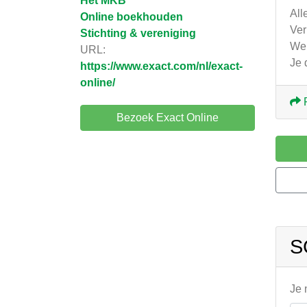
Het MKB
All
Online boekhouden
Ver
Stichting & vereniging
Wer
URL:
Je 
https://www.exact.com/nl/exact-
online/
Bezoek Exact Online
S
Je