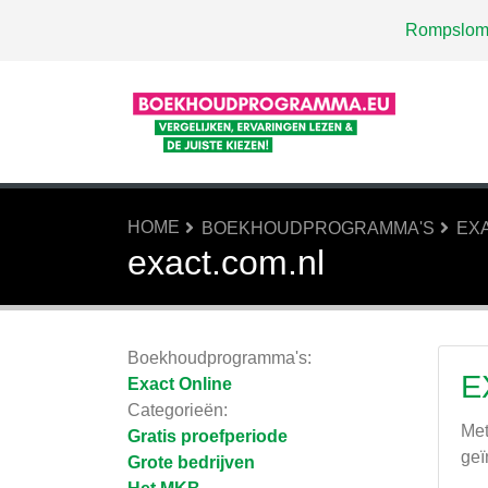
Rompslom
HOME
BOEKHOUDPROGRAMMA'S
EX
exact.com.nl
Boekhoudprogramma's:
E
Exact Online
Categorieën:
Met
Gratis proefperiode
geï
Grote bedrijven