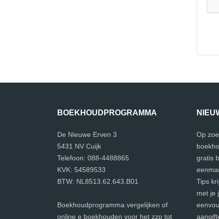
BOEKHOUDPROGRAMMA
NIEU
De Nieuwe Erven 3
Op zoe
5431 NV Cuijk
boekho
Telefoon: 088-4488865
gratis
KVK: 54589533
eenman
BTW: NL8513.62.643.B01
Tips kr
met je 
Boekhoudprogramma vergelijken of
eenvoud
online e boekhouden voor het zzp tot
aangift