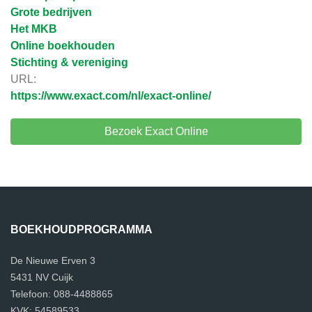
Grote bedrijven
Het MKB
Online boekhouden
Stichting & vereniging
URL:
https://www.exact.com/nl/exact-online/
Bezoek Exact Online
BOEKHOUDPROGRAMMA
De Nieuwe Erven 3
5431 NV Cuijk
Telefoon: 088-4488865
KVK: 54589533