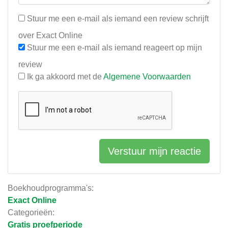
Stuur me een e-mail als iemand een review schrijft
over Exact Online
Stuur me een e-mail als iemand reageert op mijn
review
Ik ga akkoord met de
Algemene Voorwaarden
Verstuur mijn reactie
Boekhoudprogramma's:
Exact Online
Categorieën:
Gratis proefperiode