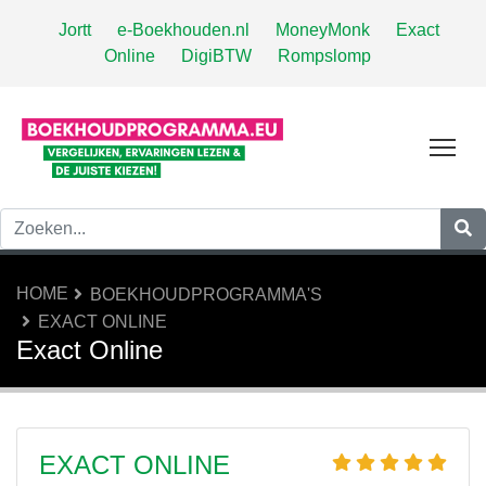
Jortt
e-Boekhouden.nl
MoneyMonk
Exact
Online
DigiBTW
Rompslomp
Tog
HOME
BOEKHOUDPROGRAMMA'S
EXACT ONLINE
Exact Online
EXACT ONLINE