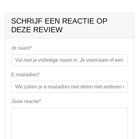
SCHRIJF EEN REACTIE OP
DEZE REVIEW
Je naam*
E-mailadres*
Jouw reactie*