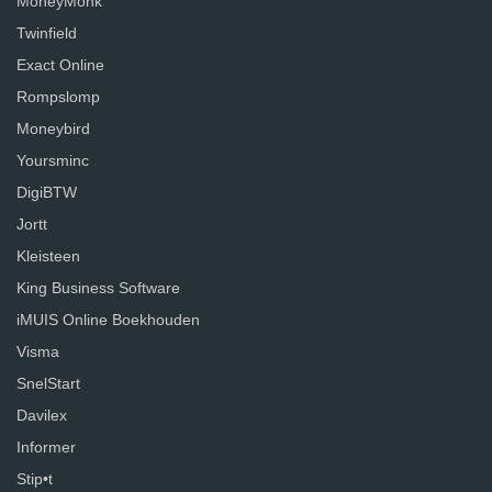
MoneyMonk
Twinfield
Exact Online
Rompslomp
Moneybird
Yoursminc
DigiBTW
Jortt
Kleisteen
King Business Software
iMUIS Online Boekhouden
Visma
SnelStart
Davilex
Informer
Stip•t