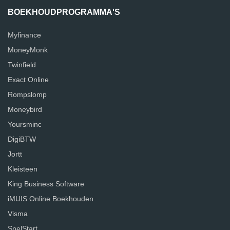
BOEKHOUDPROGRAMMA'S
Myfinance
MoneyMonk
Twinfield
Exact Online
Rompslomp
Moneybird
Yoursminc
DigiBTW
Jortt
Kleisteen
King Business Software
iMUIS Online Boekhouden
Visma
SnelStart