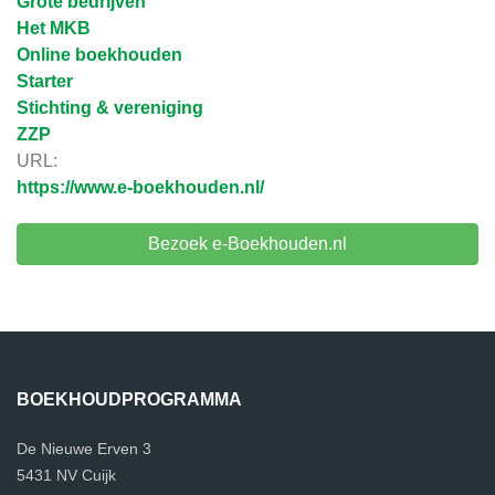
Grote bedrijven
Het MKB
Online boekhouden
Starter
Stichting & vereniging
ZZP
URL:
https://www.e-boekhouden.nl/
Bezoek e-Boekhouden.nl
BOEKHOUDPROGRAMMA
De Nieuwe Erven 3
5431 NV Cuijk