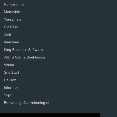
Rompslomp
Moneybird
Yoursminc
DigiBTW
Jortt
Kleisteen
King Business Software
iMUIS Online Boekhouden
Visma
SnelStart
Davilex
Informer
Stip•t
EenvoudigeJaarrekening.nl