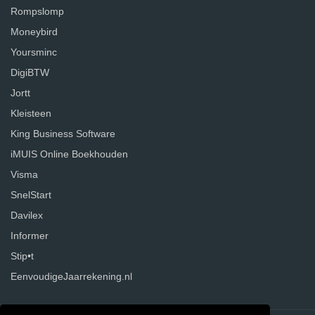
Rompslomp
Moneybird
Yoursminc
DigiBTW
Jortt
Kleisteen
King Business Software
iMUIS Online Boekhouden
Visma
SnelStart
Davilex
Informer
Stip•t
EenvoudigeJaarrekening.nl