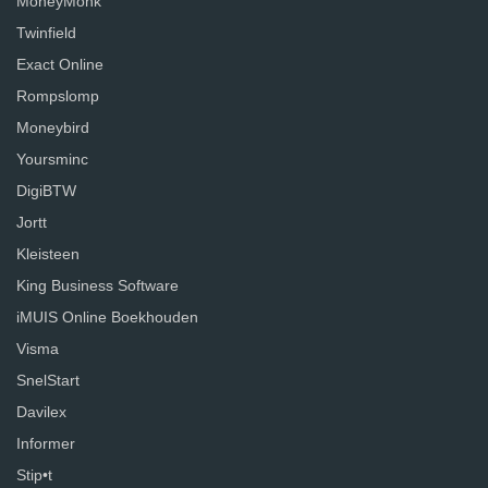
MoneyMonk
Twinfield
Exact Online
Rompslomp
Moneybird
Yoursminc
DigiBTW
Jortt
Kleisteen
King Business Software
iMUIS Online Boekhouden
Visma
SnelStart
Davilex
Informer
Stip•t