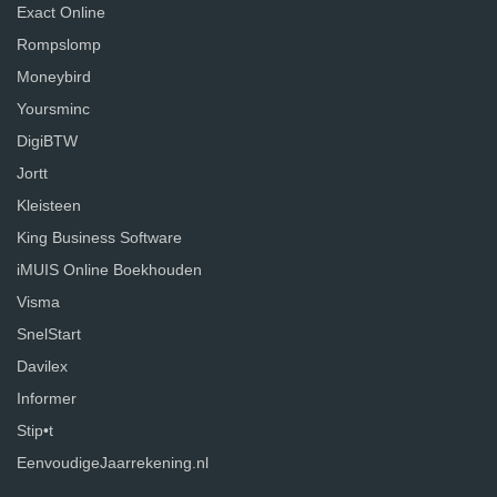
Exact Online
Rompslomp
Moneybird
Yoursminc
DigiBTW
Jortt
Kleisteen
King Business Software
iMUIS Online Boekhouden
Visma
SnelStart
Davilex
Informer
Stip•t
EenvoudigeJaarrekening.nl