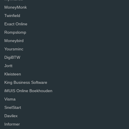
MoneyMonk
Twinfield
Exact Online
Rompslomp
Moneybird
Yoursminc
DigiBTW
Jortt
Kleisteen
King Business Software
iMUIS Online Boekhouden
Visma
SnelStart
Davilex
Informer