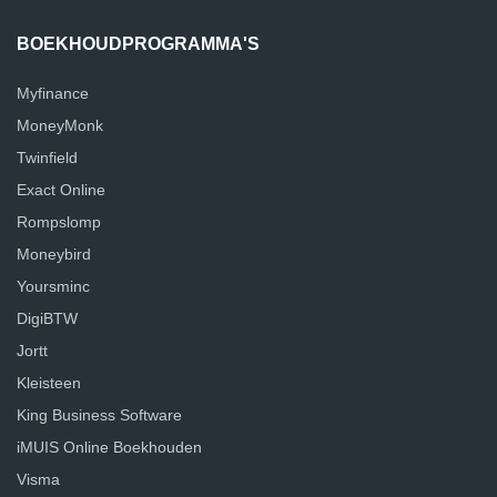
BOEKHOUDPROGRAMMA'S
Myfinance
MoneyMonk
Twinfield
Exact Online
Rompslomp
Moneybird
Yoursminc
DigiBTW
Jortt
Kleisteen
King Business Software
iMUIS Online Boekhouden
Visma