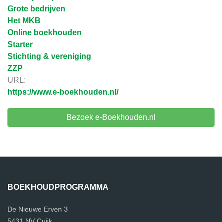
Grote bedrijven
Het MKB
Online boekhouden
Starter
Stichting & vereniging
ZZP
URL:
https://www.e-boekhouden.nl/
Bezoek e-Boekhouden.nl
BOEKHOUDPROGRAMMA
De Nieuwe Erven 3
5431 NV Cuijk