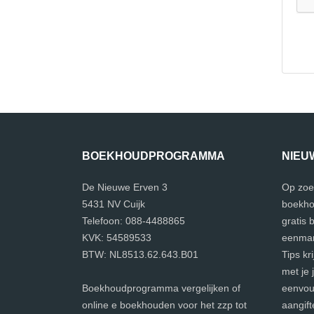
BOEKHOUDPROGRAMMA
NIEU
De Nieuwe Erven 3
Op zoe
5431 NV Cuijk
boekho
Telefoon: 088-4488865
gratis
KVK: 54589533
eenman
BTW: NL8513.62.643.B01
Tips kr
met je 
Boekhoudprogramma vergelijken of
eenvoud
online e boekhouden voor het zzp tot
aangift