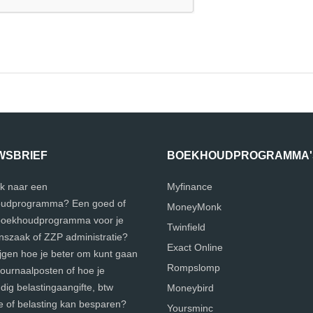
WSBRIEF
BOEKHOUDPROGRAMMA'
k naar een
Myfinance
udprogramma? Een goed of
MoneyMonk
 boekhoudprogramma voor je
Twinfield
szaak of ZZP administratie?
Exact Online
ijgen hoe je beter om kunt gaan
Rompslomp
journaalposten of hoe je
ig belastingaangifte, btw
Moneybird
e of belasting kan besparen?
Yoursminc