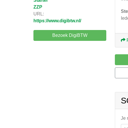
Starter
ZZP
Ste
URL:
Ied
https://www.digibtw.nl/
Bezoek DigiBTW
S
Je