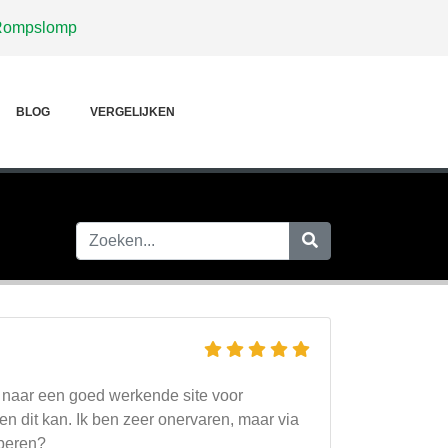
Rompslomp
BLOG
VERGELIJKEN
t naar een goed werkende site voor
en dit kan. Ik ben zeer onervaren, maar via
oberen?