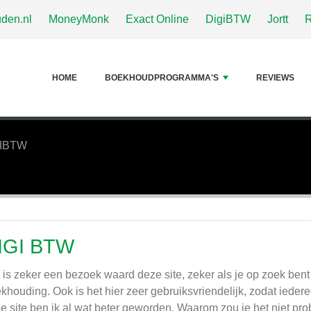
den.nl
MoneyMonk
Exact Online
DigiBTW
Jortt
HOME
BOEKHOUDPROGRAMMA'S
REVIEWS
GIBTW
IGI BTW
 is zeker een bezoek waard deze site, zeker als je op zoek ben
khouding. Ook is het hier zeer gebruiksvriendelijk, zodat iedere
e site ben ik al wat beter geworden. Waarom zou je het niet pr