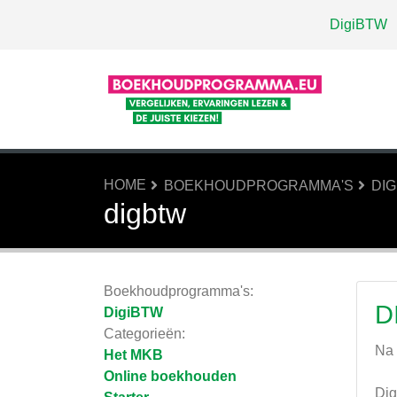
DigiBTW
HOME
BOEKHOUDPROGRAMMA'S
DI
digbtw
Boekhoudprogramma's:
D
DigiBTW
Categorieën:
Na 
Het MKB
Online boekhouden
Dig