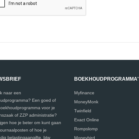
WSBRIEF
BOEKHOUDPROGRAMMA'
k naar een
Myfinance
udprogramma? Een goed of
MoneyMonk
 boekhoudprogramma voor je
Twinfield
szaak of ZZP administratie?
Exact Online
ijgen hoe je beter om kunt gaan
Rompslomp
journaalposten of hoe je
ig belastingaangifte, btw
Moneybird