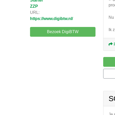
Starter
pro
ZZP
URL:
Nu 
https://www.digibtw.nl/
Ik 
Bezoek DigiBTW
S
Je