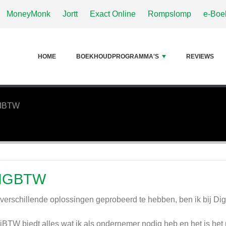
MoneyMonk
Jortt
Exact Online
Rompslomp
e-Boe
HOME
BOEKHOUDPROGRAMMA'S
REVIEWS
GIBTW
IGBTW
verschillende oplossingen geprobeerd te hebben, ben ik bij D
iBTW biedt alles wat ik als ondernemer nodig heb en het is het