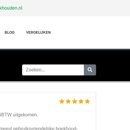
khouden.nl
BLOG
VERGELIJKEN
igiBTW uitgekomen.
 meest gebruiksvriendelijke boekhoud­