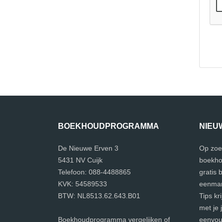
BOEKHOUDPROGRAMMA
NIEU
De Nieuwe Erven 3
Op zoe
5431 NV Cuijk
boekho
Telefoon: 088-4488865
gratis
KVK: 54589533
eenman
BTW: NL8513.62.643.B01
Tips kr
met je 
Boekhoudprogramma vergelijken of
eenvoud