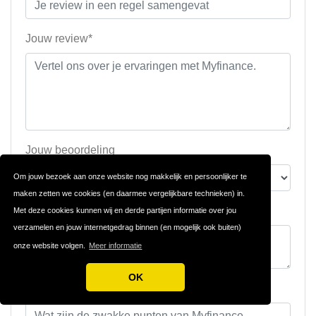
Jouw review*
Jouw beoordeling
Om jouw bezoek aan onze website nog makkelijk en persoonlijker te
maken zetten we cookies (en daarmee vergelijkbare technieken) in.
Sterke punten (niet verplicht)
Met deze cookies kunnen wij en derde partijen informatie over jou
verzamelen en jouw internetgedrag binnen (en mogelijk ook buiten)
onze website volgen.
Meer informatie
OK
Zwakke punten (niet verplicht)